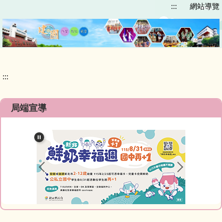
:::
網站導覽
跳
到
主
要
內
容
區
:::
局端宣導