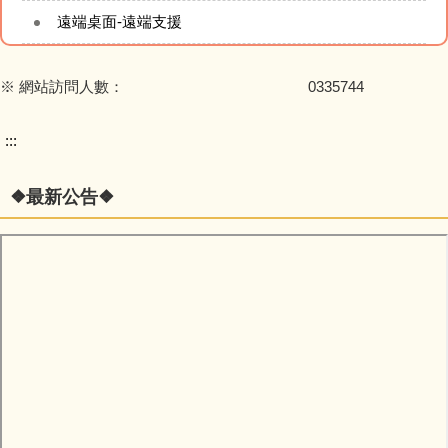
遠端桌面-遠端支援
※ 網站訪問人數：
0
3
3
5
7
4
4
:::
❖最新公告❖