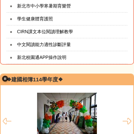
新北市中小學寒暑期育樂營
學生健康體育護照
CIRN課文本位閱讀理解教學
中文閱讀能力適性診斷評量
新北校園通APP操作說明
❖建國相簿114學年度❖
115