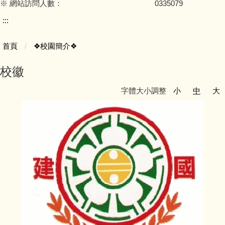
※ 網站訪問人數：
0
3
3
5
0
7
9
:::
首頁
❖校園簡介❖
校徽
字體大小調整
小
中
大