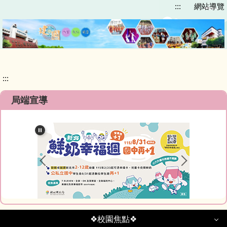
:::
網站導覽
跳
到
主
要
內
容
區
:::
局端宣導
❖校園焦點❖