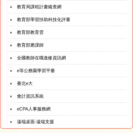
今日午餐（食材登錄平臺）
教育局課程計畫備查網
建國臉書FB粉絲專頁
教育部學習扶助科技化評量
教育部教育雲
建國YouTube頻道
教育部磨課師
附設幼兒園資訊
全國教師在職進修資訊網
太陽能即時監控系統
e等公務園學習平臺
網站管理
臺北e大
會計資訊系統
eCPA人事服務網
遠端桌面-遠端支援