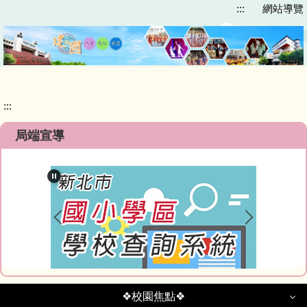
:::
網站導覽
跳
到
主
要
內
容
區
:::
局端宣導
❖校園焦點❖