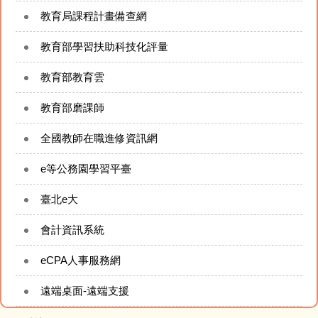
今日午餐（食材登錄平臺）
教育局課程計畫備查網
建國臉書FB粉絲專頁
教育部學習扶助科技化評量
教育部教育雲
建國YouTube頻道
教育部磨課師
附設幼兒園資訊
全國教師在職進修資訊網
太陽能即時監控系統
e等公務園學習平臺
網站管理
臺北e大
會計資訊系統
eCPA人事服務網
遠端桌面-遠端支援