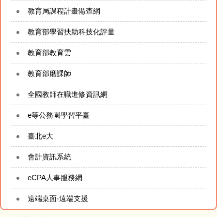
今日午餐（食材登錄平臺）
教育局課程計畫備查網
建國臉書FB粉絲專頁
教育部學習扶助科技化評量
教育部教育雲
建國YouTube頻道
教育部磨課師
附設幼兒園資訊
全國教師在職進修資訊網
太陽能即時監控系統
e等公務園學習平臺
網站管理
臺北e大
會計資訊系統
eCPA人事服務網
遠端桌面-遠端支援