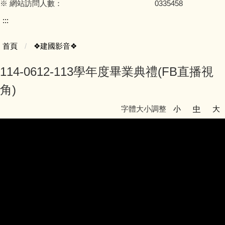
※ 網站訪問人數：
0
3
3
5
4
5
8
:::
首頁
❖建國影音❖
114-0612-113學年度畢業典禮(FB直播視
角)
字體大小調整
小
中
大