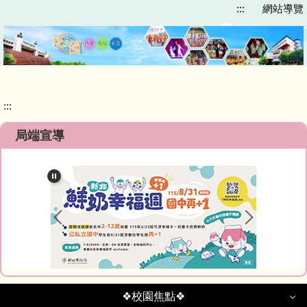
:::
網站導覽
跳
到
主
要
內
容
區
:::
局端宣導
❖校園焦點❖