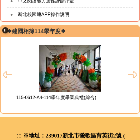
中文閱讀能力適性診斷評量
新北校園通APP操作說明
❖建國相簿114學年度❖
115
115-0612-A4-114學年度畢業典禮(綜合)
:::
※地址：239017新北市鶯歌區育英街2號 (