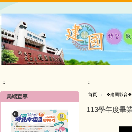
跳
到
主
要
內
容
區
:::
:::
首頁
❖建國影音❖
局端宣導
113學年度畢