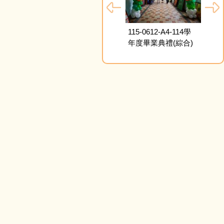
115-
年度
6-D2-敬師活
114-0827-新生到校
115-0612-A4-114學
禮)
及家長座談會
年度畢業典禮(綜合)