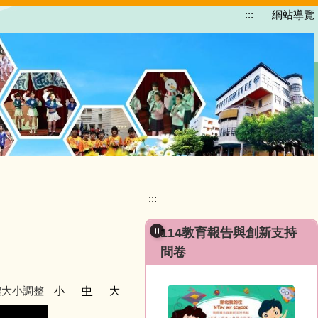
:::
網站導覽
:::
114教育報告與創新支持
問卷
體大小調整
小
中
大