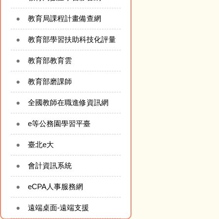
教育局課程計畫備查網
114-1114-B2-直笛團
114-1022-B2-彩虹達
114-1014-A
教育部學習扶助科技化評量
參加三和國中音樂比
人秀-舞蹈達人
紹萬聖節
賽~榮獲優等
教育部教育雲
教育部磨課師
全國教師在職進修資訊網
e等公務園學習平臺
臺北e大
會計資訊系統
eCPA人事服務網
遠端桌面-遠端支援