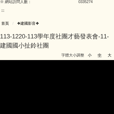
※ 網站訪問人數：
0
3
3
5
2
7
4
:::
首頁
❖建國影音❖
113-1220-113學年度社團才藝發表會-11-
建國國小扯鈴社團
字體大小調整
小
中
大