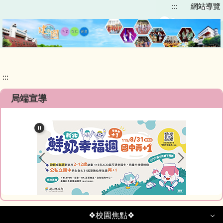
:::
網站導覽
跳
到
主
要
內
容
區
:::
局端宣導
❖校園焦點❖