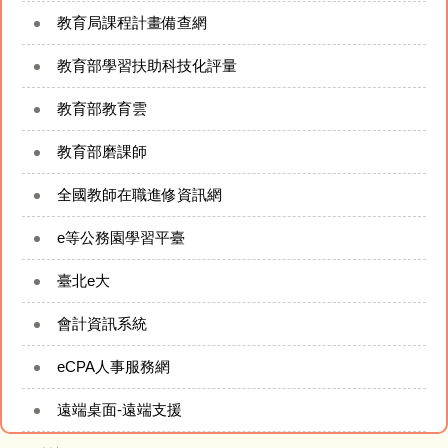
今日午餐（食材登錄平臺）
教育局課程計畫備查網
建國臉書FB粉絲專頁
教育部學習扶助科技化評量
教育部教育雲
建國YouTube頻道
教育部磨課師
附設幼兒園資訊
全國教師在職進修資訊網
太陽能即時監控系統
e等公務園學習平臺
網站管理
臺北e大
會計資訊系統
eCPA人事服務網
遠端桌面-遠端支援