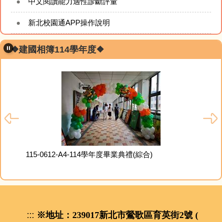
中文閱讀能力適性診斷評量
新北校園通APP操作說明
❖建國相簿114學年度❖
115
115-0612-A4-114學年度畢業典禮(綜合)
:::
※地址：239017新北市鶯歌區育英街2號 (